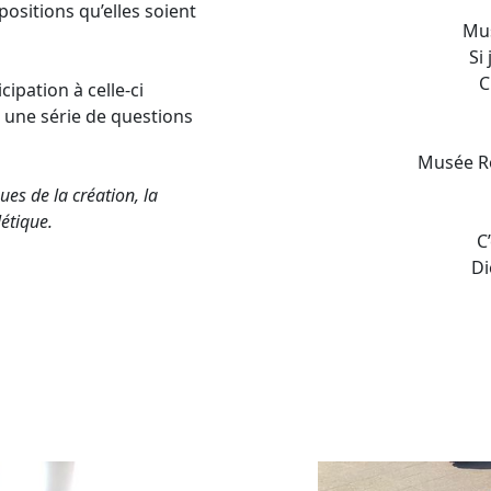
ositions qu’elles soient
Mus
Si
C
cipation à celle-ci
 une série de questions
Musée Roy
s de la création, la
létique.
C
Di