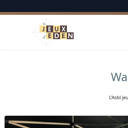
Français
Wal
L’Asbl je