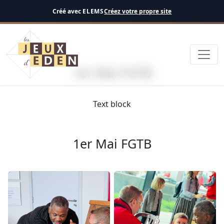
Français
Créé avec
ELEMS
Créez votre propre site
1er Mai FGTB
Text block
1er Mai FGTB