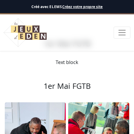
Français
Créé avec
ELEMS
Créez votre propre site
1er Mai FGTB
Text block
1er Mai FGTB