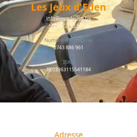
Les Jeux d'Eden
info@jeuxdeden.be
+32 (470) 73 63 74
Numéro d’entreprise
0743 886 961
IBAN
BE03363115541184
Adresse